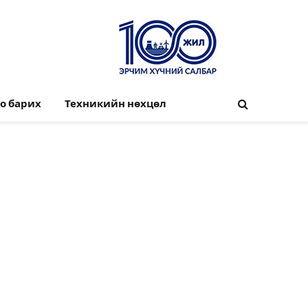
о барих
Техникийн нөхцөл