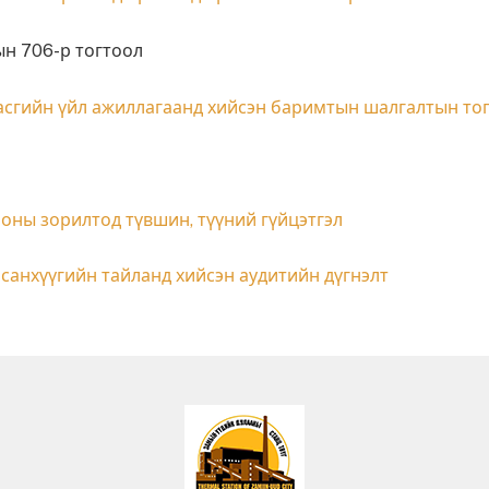
н 706-р тогтоол
засгийн үйл ажиллагаанд хийсэн баримтын шалгалтын то
оны зорилтод түвшин, түүний гүйцэтгэл
санхүүгийн тайланд хийсэн аудитийн дүгнэлт