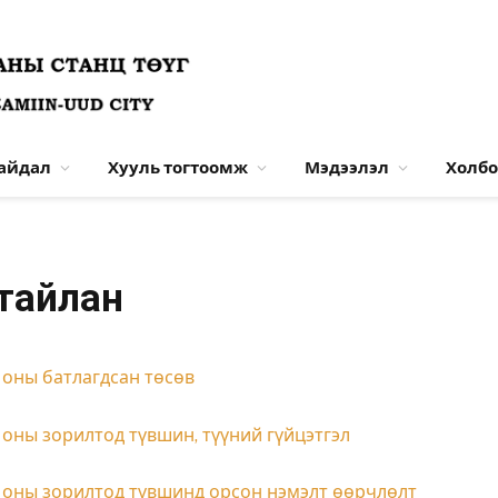
байдал
Хууль тогтоомж
Мэдээлэл
Холбо
 тайлан
 оны батлагдсан төсөв
оны зорилтод түвшин, түүний гүйцэтгэл
 оны зорилтод түвшинд орсон нэмэлт өөрчлөлт