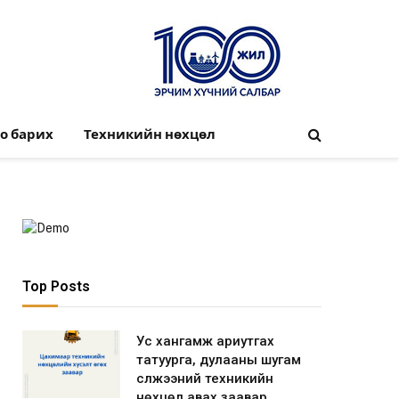
о барих
Техникийн нөхцөл
Top Posts
Ус хангамж ариутгах
татуурга, дулааны шугам
сүлжээний техникийн
нөхцөл авах заавар