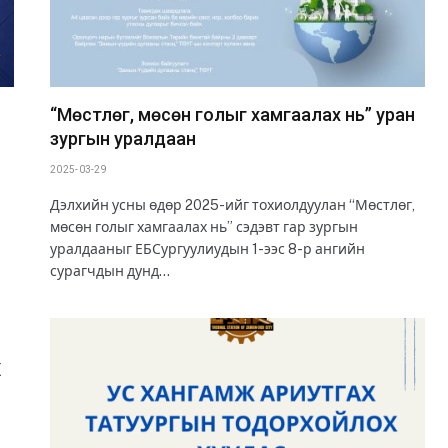
“Мөстлөг, мөсөн голыг хамгаалах нь” уран
зургын уралдаан
2025-03-29
Дэлхийн усны өдөр 2025-ийг тохиолдуулан “Мөстлөг,
мөсөн голыг хамгаалах нь” сэдэвт гар зургын
уралдааныг ЕБСургуулиудын 1-ээс 8-р ангийн
сурагчдын дунд…
Х