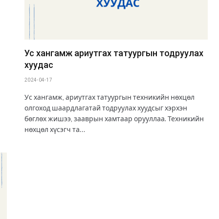
Ус хангамж ариутгах татуургын тодруулах
хуудас
2024-04-17
Ус хангамж, ариутгах татуургын техникийн нөхцөл
олгоход шаардлагатай тодруулах хуудсыг хэрхэн
бөглөх жишээ, зааврын хамтаар орууллаа. Техникийн
нөхцөл хүсэгч та…