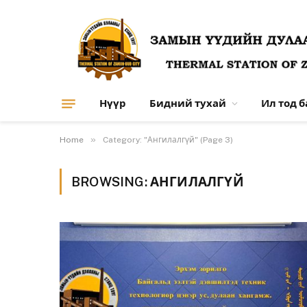
Нүүр
Бидний тухай
Ил тод 
»
Home
Category: "Ангилалгүй" (Page 3)
BROWSING:
АНГИЛАЛГҮЙ