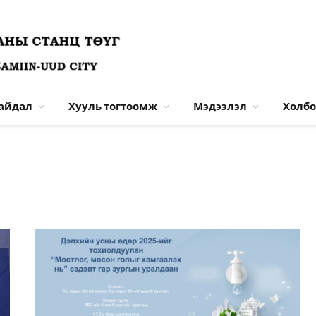
байдал
Хууль тогтоомж
Мэдээлэл
Холбо