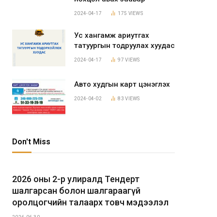
2024-04-17
175
VIEWS
Ус хангамж ариутгах
татуургын тодруулах хуудас
2024-04-17
97
VIEWS
Авто худгын карт цэнэглэх
2024-04-02
83
VIEWS
Don't Miss
2026 оны 2-р улиралд Тендерт
шалгарсан болон шалгараагүй
оролцогчийн талаарх товч мэдээлэл