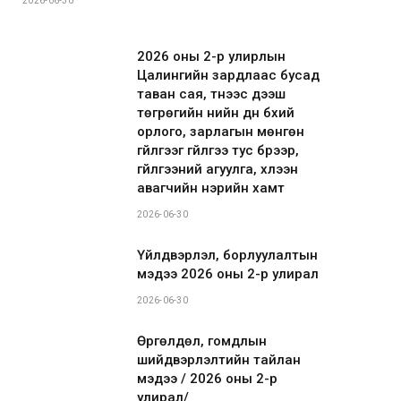
2026-06-30
2026 оны 2-р улирлын
Цалингийн зардлаас бусад
таван сая, түүнээс дээш
төгрөгийн үнийн дүн бүхий
орлого, зарлагын мөнгөн
гүйлгээг гүйлгээ тус бүрээр,
гүйлгээний агуулга, хүлээн
авагчийн нэрийн хамт
2026-06-30
Үйлдвэрлэл, борлуулалтын
мэдээ 2026 оны 2-р улирал
2026-06-30
Өргөлдөл, гомдлын
шийдвэрлэлтийн тайлан
мэдээ / 2026 оны 2-р
улирал/