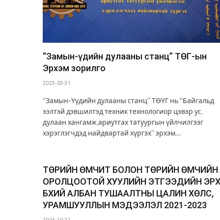
“Замын-Үүдийн дулааны станц” ТӨҮГ-ын
Эрхэм зорилго
2025-03-31
“Замын-Үүдийн дулааны станц” ТӨҮГ нь “Байгальд
ээлтэй дэвшилтэд техник технологиор цэвэр ус,
дулаан хангамж,ариутгах татуургын үйлчилгээг
хэрэглэгчдэд найдвартай хүргэх” эрхэм…
ТӨРИЙН ӨМЧИТ БОЛОН ТӨРИЙН ӨМЧИЙН
ОРОЛЦООТОЙ ХУУЛИЙН ЭТГЭЭДИЙН ЭР
БҮХИЙ АЛБАН ТУШААЛТНЫ ЦАЛИН ХӨЛС,
УРАМШУУЛЛЫН МЭДЭЭЛЭЛ 2021-2023