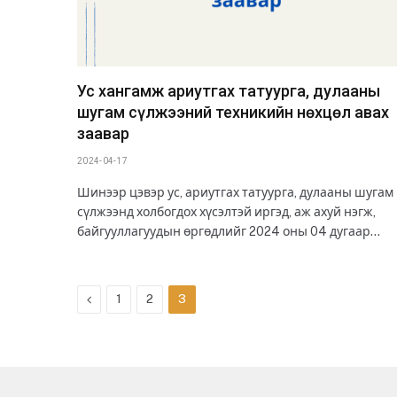
Ус хангамж ариутгах татуурга, дулааны
шугам сүлжээний техникийн нөхцөл авах
заавар
2024-04-17
Шинээр цэвэр ус, ариутгах татуурга, дулааны шугам
сүлжээнд холбогдох хүсэлтэй иргэд, аж ахуй нэгж,
байгууллагуудын өргөдлийг 2024 оны 04 дугаар…
Previous
1
2
3