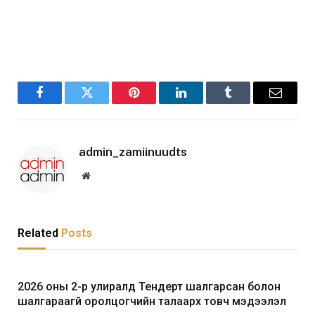
Facebook
Twitter
Pinterest
LinkedIn
Tumblr
Email
admin_zamiinuudts
Website
Related
Posts
2026 оны 2-р улиралд Тендерт шалгарсан болон
шалгараагүй оролцогчийн талаарх товч мэдээлэл