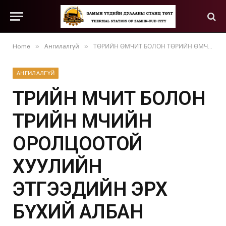
»
»
Home
Ангилалгүй
ТӨРИЙН ӨМЧИТ БОЛОН ТӨРИЙН ӨМЧИЙН ОРОЛЦООТОЙ ХУУЛИЙН ЭТГЭЭДИЙН ЭРХ БҮХИЙ АЛБАН ТУШААЛТНЫ ЦАЛИН ХӨЛС, УРАМШУУЛЛЫН МЭДЭЭЛЭЛ 2021-2023
АНГИЛАЛГҮЙ
ТӨРИЙН ӨМЧИТ БОЛОН
ТӨРИЙН ӨМЧИЙН
ОРОЛЦООТОЙ
ХУУЛИЙН
ЭТГЭЭДИЙН ЭРХ
БҮХИЙ АЛБАН