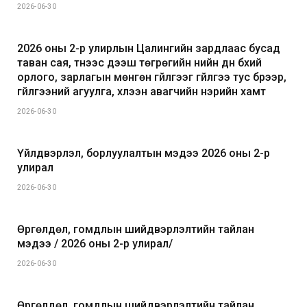
2026-06-30
2026 оны 2-р улирлын Цалингийн зардлаас бусад
таван сая, түүнээс дээш төгрөгийн үнийн дүн бүхий
орлого, зарлагын мөнгөн гүйлгээг гүйлгээ тус бүрээр,
гүйлгээний агуулга, хүлээн авагчийн нэрийн хамт
2026-06-30
Үйлдвэрлэл, борлуулалтын мэдээ 2026 оны 2-р
улирал
2026-06-30
Өргөлдөл, гомдлын шийдвэрлэлтийн тайлан
мэдээ / 2026 оны 2-р улирал/
2026-06-30
Өргөлдөл, гомдлын шийдвэрлэлтийн тайлан