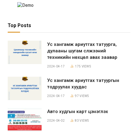
Top Posts
Ус хангамж ариутгах татуурга,
дулааны шугам сүлжээний
техникийн нөхцөл авах заавар
2024-04-17
175
VIEWS
Ус хангамж ариутгах татуургын
тодруулах хуудас
2024-04-17
97
VIEWS
Авто худгын карт цэнэглэх
2024-04-02
83
VIEWS