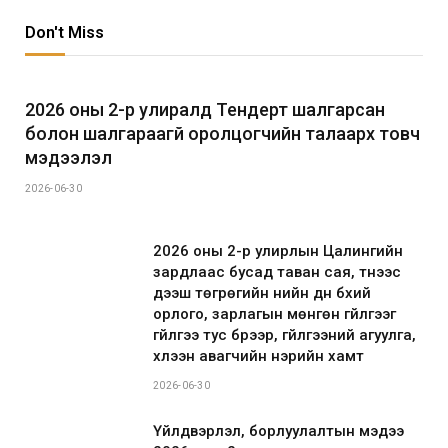
Don't Miss
2026 оны 2-р улиралд Тендерт шалгарсан
болон шалгараагүй оролцогчийн талаарх товч
мэдээлэл
2026-06-30
2026 оны 2-р улирлын Цалингийн
зардлаас бусад таван сая, түүнээс
дээш төгрөгийн үнийн дүн бүхий
орлого, зарлагын мөнгөн гүйлгээг
гүйлгээ тус бүрээр, гүйлгээний агуулга,
хүлээн авагчийн нэрийн хамт
2026-06-30
Үйлдвэрлэл, борлуулалтын мэдээ