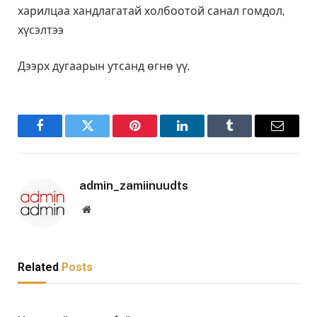
харилцаа хандлагатай холбоотой санал гомдол,
хүсэлтээ
Дээрх дугаарын утсанд өгнө үү.
Facebook
Twitter
Pinterest
LinkedIn
Tumblr
Email
admin_zamiinuudts
Website
Related
Posts