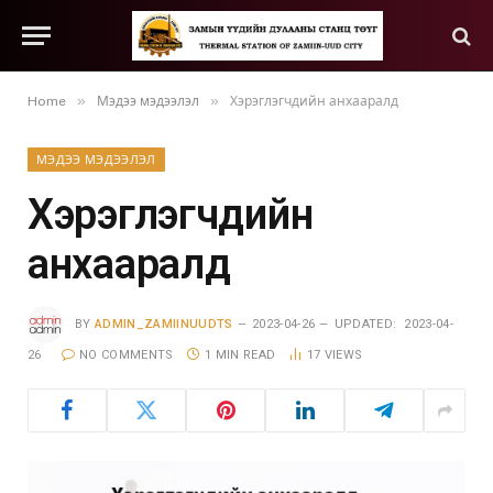
»
»
Home
Мэдээ мэдээлэл
Хэрэглэгчдийн анхааралд
МЭДЭЭ МЭДЭЭЛЭЛ
Хэрэглэгчдийн
анхааралд
BY
ADMIN_ZAMIINUUDTS
2023-04-26
UPDATED:
2023-04-
26
NO COMMENTS
1 MIN READ
17
VIEWS