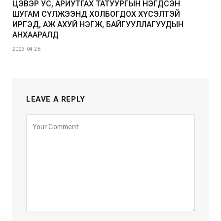
ЦЭВЭР УС, АРИУТГАХ ТАТУУРГЫН НЭГДСЭН
ШУГАМ СҮЛЖЭЭНД ХОЛБОГДОХ ХҮСЭЛТЭЙ
ИРГЭД, АЖ АХУЙ НЭГЖ, БАЙГУУЛЛАГУУДЫН
АНХААРАЛД
2023-04-26
LEAVE A REPLY