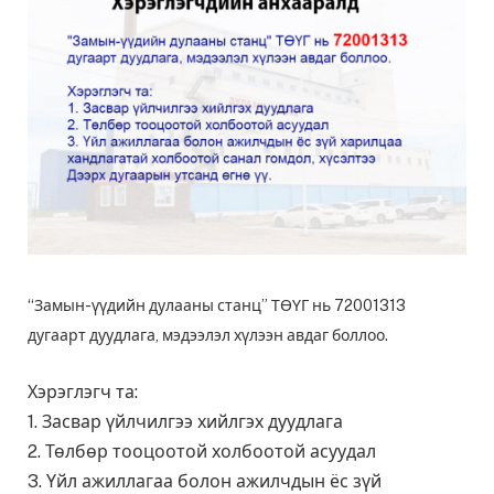
“Замын-үүдийн дулааны станц” ТӨҮГ нь 72001313
дугаарт дуудлага, мэдээлэл хүлээн авдаг боллоо.
Хэрэглэгч та:
1. Засвар үйлчилгээ хийлгэх дуудлага
2. Төлбөр тооцоотой холбоотой асуудал
3. Үйл ажиллагаа болон ажилчдын ёс зүй