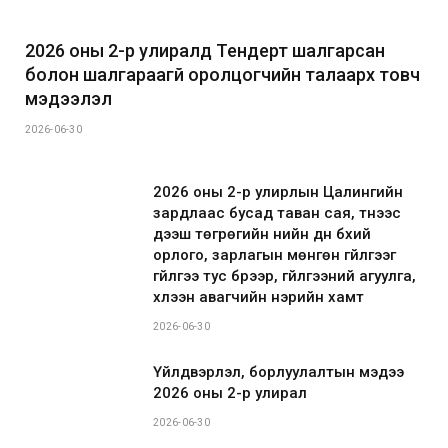
2026 оны 2-р улиралд Тендерт шалгарсан
болон шалгараагүй оролцогчийн талаарх товч
мэдээлэл
2026-06-30
2026 оны 2-р улирлын Цалингийн
зардлаас бусад таван сая, түүнээс
дээш төгрөгийн үнийн дүн бүхий
орлого, зарлагын мөнгөн гүйлгээг
гүйлгээ тус бүрээр, гүйлгээний агуулга,
хүлээн авагчийн нэрийн хамт
2026-06-30
Үйлдвэрлэл, борлуулалтын мэдээ
2026 оны 2-р улирал
2026-06-30