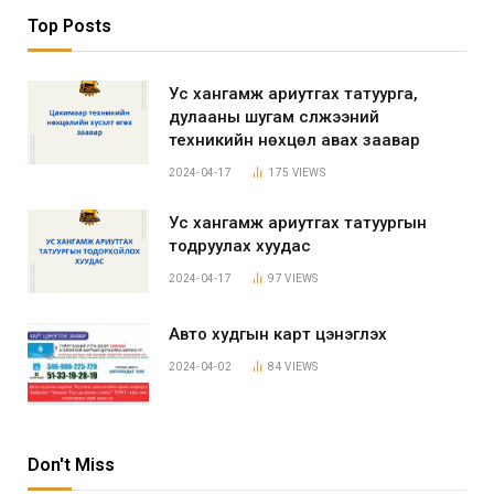
Top Posts
Ус хангамж ариутгах татуурга,
дулааны шугам сүлжээний
техникийн нөхцөл авах заавар
2024-04-17
175
VIEWS
Ус хангамж ариутгах татуургын
тодруулах хуудас
2024-04-17
97
VIEWS
Авто худгын карт цэнэглэх
2024-04-02
84
VIEWS
Don't Miss