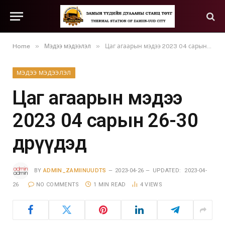
»
»
Home
Мэдээ мэдээлэл
Цаг агаарын мэдээ 2023 04 сарын 26-30 өдрүүдэд
МЭДЭЭ МЭДЭЭЛЭЛ
Цаг агаарын мэдээ
2023 04 сарын 26-30
өдрүүдэд
BY
ADMIN_ZAMIINUUDTS
2023-04-26
UPDATED:
2023-04-
26
NO COMMENTS
1 MIN READ
4
VIEWS