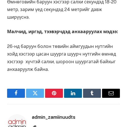
Өмнөговийн баруун хэсгээр салхи секундэд 18-20
метр, зарим үед секундэд 24 метрийг давж
ширүүснэ.
Малчид, иргэд, тээвэрчдэд анхааруулах мэдээ:
26-нд баруун болон төвийн аймгуудын нутгийн
хойд хэсгээр цасан шуурга шуурч нутгийн өмнөд
хэсгээр хүчтэй салхи, шороон шуургатай байхыг
анхааруулж байна.
Facebook
Twitter
Pinterest
LinkedIn
Tumblr
Email
admin_zamiinuudts
Website