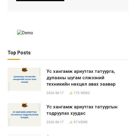
Top Posts
Ус хангамж ариутгах татуурга,
дулааны шугам сүлжээний
техникийн нөхцөл авах заавар
2024-04-17
175
VIEWS
Ус хангамж ариутгах татуургын
тодруулах хуудас
2024-04-17
97
VIEWS