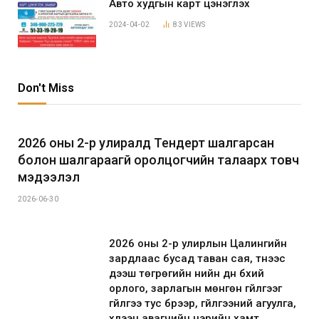
Авто худгын карт цэнэглэх
2024-04-02
83
VIEWS
Don't Miss
2026 оны 2-р улиралд Тендерт шалгарсан
болон шалгараагүй оролцогчийн талаарх товч
мэдээлэл
2026-06-30
2026 оны 2-р улирлын Цалингийн
зардлаас бусад таван сая, түүнээс
дээш төгрөгийн үнийн дүн бүхий
орлого, зарлагын мөнгөн гүйлгээг
гүйлгээ тус бүрээр, гүйлгээний агуулга,
хүлээн авагчийн нэрийн хамт