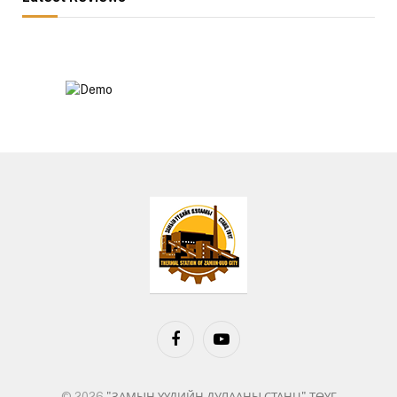
Facebook
YouTube
© 2026
"ЗАМЫН ҮҮДИЙН ДУЛААНЫ СТАНЦ" ТӨҮГ