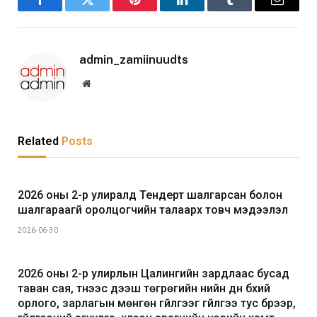
Facebook
Twitter
Pinterest
LinkedIn
Tumblr
Email
admin_zamiinuudts
Website
Related
Posts
2026 оны 2-р улиралд Тендерт шалгарсан болон
шалгараагүй оролцогчийн талаарх товч мэдээлэл
2026-06-30
2026 оны 2-р улирлын Цалингийн зардлаас бусад
таван сая, түүнээс дээш төгрөгийн үнийн дүн бүхий
орлого, зарлагын мөнгөн гүйлгээг гүйлгээ тус бүрээр,