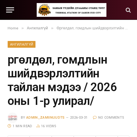
»
»
Home
Ангилалгүй
Өргөлдөл, гомдлын шийдвэрлэлтийн тайлан мэдээ / 2026 оны 1-р улирал/
АНГИЛАЛГҮЙ
Өргөлдөл, гомдлын
шийдвэрлэлтийн
тайлан мэдээ / 2026
оны 1-р улирал/
BY
ADMIN_ZAMIINUUDTS
2026-03-31
NO COMMENTS
1 MIN READ
16
VIEWS