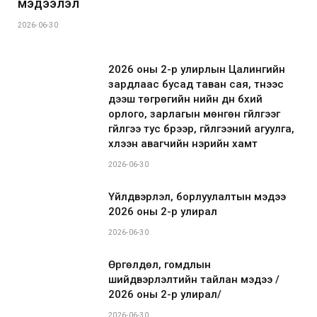
мэдээлэл
2026-06-30
2026 оны 2-р улирлын Цалингийн
зардлаас бусад таван сая, түүнээс
дээш төгрөгийн үнийн дүн бүхий
орлого, зарлагын мөнгөн гүйлгээг
гүйлгээ тус бүрээр, гүйлгээний агуулга,
хүлээн авагчийн нэрийн хамт
2026-06-30
Үйлдвэрлэл, борлуулалтын мэдээ
2026 оны 2-р улирал
2026-06-30
Өргөлдөл, гомдлын
шийдвэрлэлтийн тайлан мэдээ /
2026 оны 2-р улирал/
2026-06-30