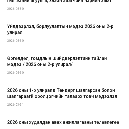
гүйлгээний агуулга, хүлээн авагчийн нэрийн хамт
2026-06-30
Үйлдвэрлэл, борлуулалтын мэдээ 2026 оны 2-р
улирал
2026-06-30
Өргөлдөл, гомдлын шийдвэрлэлтийн тайлан
мэдээ / 2026 оны 2-р улирал/
2026-06-30
2026 оны 1-р улиралд Тендерт шалгарсан болон
шалгараагүй оролцогчийн талаарх товч мэдээлэл
2026-03-31
2026 оны худалдан авах ажиллагааны төлөвлөгөө