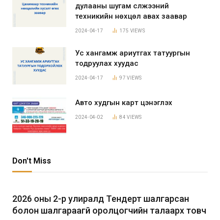
дулааны шугам сүлжээний
техникийн нөхцөл авах заавар
2024-04-17
175
VIEWS
Ус хангамж ариутгах татуургын
тодруулах хуудас
2024-04-17
97
VIEWS
Авто худгын карт цэнэглэх
2024-04-02
84
VIEWS
Don't Miss
2026 оны 2-р улиралд Тендерт шалгарсан
болон шалгараагүй оролцогчийн талаарх товч