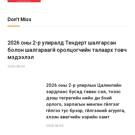
Don't Miss
2026 оны 2-р улиралд Тендерт шалгарсан
болон шалгараагүй оролцогчийн талаарх товч
мэдээлэл
2026-06-30
2026 оны 2-р улирлын Цалингийн
зардлаас бусад таван сая, түүнээс
дээш төгрөгийн үнийн дүн бүхий
орлого, зарлагын мөнгөн гүйлгээг
гүйлгээ тус бүрээр, гүйлгээний агуулга,
хүлээн авагчийн нэрийн хамт
2026-06-30