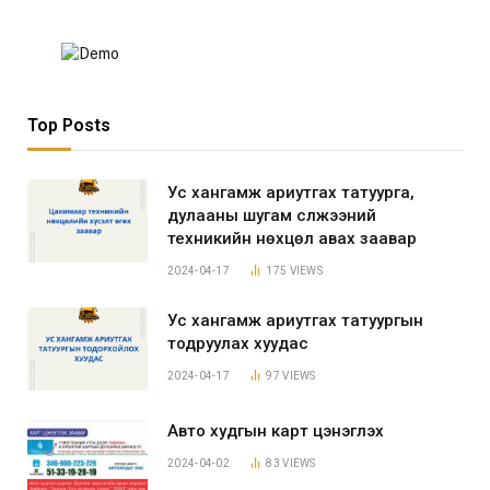
Top Posts
Ус хангамж ариутгах татуурга,
дулааны шугам сүлжээний
техникийн нөхцөл авах заавар
2024-04-17
175
VIEWS
Ус хангамж ариутгах татуургын
тодруулах хуудас
2024-04-17
97
VIEWS
Авто худгын карт цэнэглэх
2024-04-02
83
VIEWS