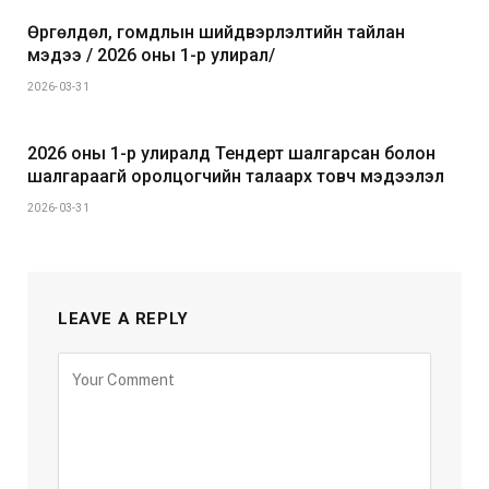
Өргөлдөл, гомдлын шийдвэрлэлтийн тайлан
мэдээ / 2026 оны 1-р улирал/
2026-03-31
2026 оны 1-р улиралд Тендерт шалгарсан болон
шалгараагүй оролцогчийн талаарх товч мэдээлэл
2026-03-31
LEAVE A REPLY