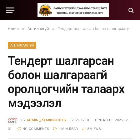
»
»
Home
Ангилалгүй
Тендерт шалгарсан болон шалгараагүй оролцогчийн талаарх мэдээлэл
АНГИЛАЛГҮЙ
Тендерт шалгарсан
болон шалгараагүй
оролцогчийн талаарх
мэдээлэл
BY
ADMIN_ZAMIINUUDTS
2025-12-31
UPDATED:
2025-12-
31
NO COMMENTS
1 MIN READ
8
VIEWS