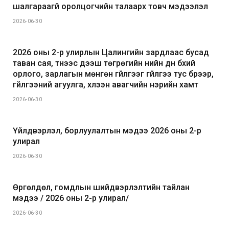
шалгараагүй оролцогчийн талаарх товч мэдээлэл
2026-06-30
2026 оны 2-р улирлын Цалингийн зардлаас бусад
таван сая, түүнээс дээш төгрөгийн үнийн дүн бүхий
орлого, зарлагын мөнгөн гүйлгээг гүйлгээ тус бүрээр,
гүйлгээний агуулга, хүлээн авагчийн нэрийн хамт
2026-06-30
Үйлдвэрлэл, борлуулалтын мэдээ 2026 оны 2-р
улирал
2026-06-30
Өргөлдөл, гомдлын шийдвэрлэлтийн тайлан
мэдээ / 2026 оны 2-р улирал/
2026-06-30